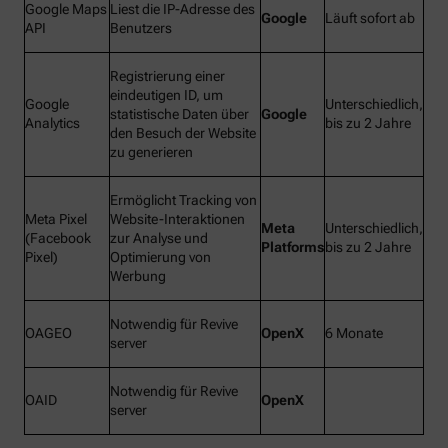
Google Maps
Liest die IP-Adresse des
Google
Läuft sofort ab
API
Benutzers
Registrierung einer
eindeutigen ID, um
Google
Unterschiedlich,
statistische Daten über
Google
Analytics
bis zu 2 Jahre
den Besuch der Website
zu generieren
Ermöglicht Tracking von
Meta Pixel
Website-Interaktionen
Meta
Unterschiedlich,
(Facebook
zur Analyse und
Platforms
bis zu 2 Jahre
Pixel)
Optimierung von
Werbung
Notwendig für Revive
OAGEO
OpenX
6 Monate
server
Notwendig für Revive
OAID
OpenX
server