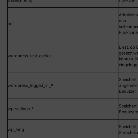
Bezeichnung
Funktion
Administr
das
acf
seitenübe
Funktionen
Liest, ob 
gesetzt w
wordpress_test_cookie
können. N
eingelogg
Speichert
wordpress_logged_in_*
angemeld
Benutzer
Speichert
wp-settings-*
Benutzere
Speichert
wp_lang
Sprachein