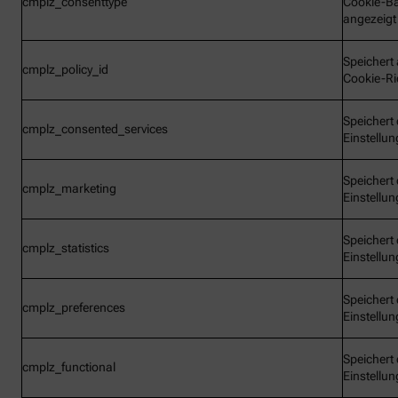
cmplz_consenttype
Cookie-B
angezeigt
Speichert 
cmplz_policy_id
Cookie-Ric
Speichert 
cmplz_consented_services
Einstellu
Speichert 
cmplz_marketing
Einstellu
Speichert 
cmplz_statistics
Einstellu
Speichert 
cmplz_preferences
Einstellu
Speichert 
cmplz_functional
Einstellu