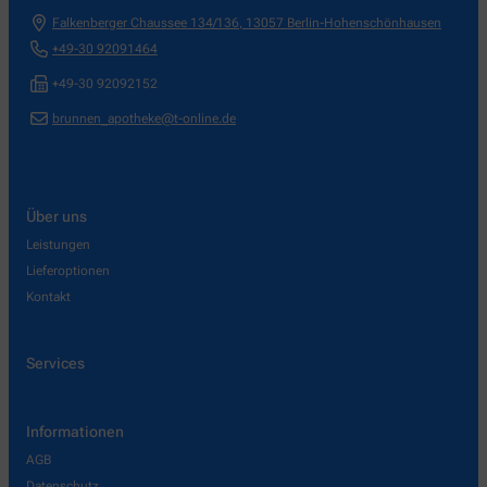
Falkenberger Chaussee 134/136
,
13057
Berlin-Hohenschönhausen
+49-30 92091464
+49-30 92092152
brunnen_apotheke@t-online.de
Über uns
Leistungen
Lieferoptionen
Kontakt
Services
Informationen
AGB
Datenschutz