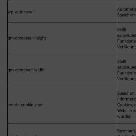
Automati
wp-autosave-1
Speichern
Stellt
seitenübe
qm-container-height
Funktione
Verfügun
Stellt
seitenübe
qm-container-width
Funktione
Verfügun
Speichert
Informati
cmplz_cookie_data
Cookies, d
Website e
wurden
Bestimmt,