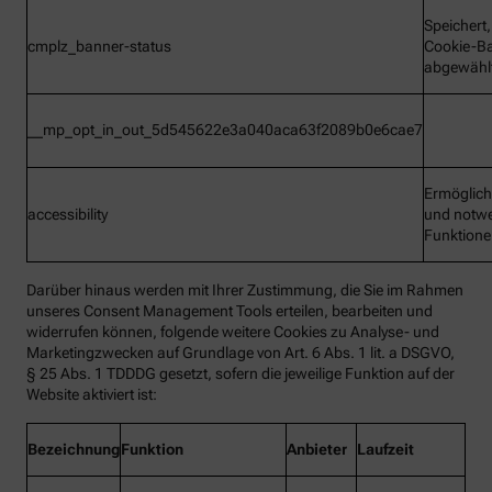
Speichert
cmplz_banner-status
Cookie-B
abgewähl
__mp_opt_in_out_5d545622e3a040aca63f2089b0e6cae7
Ermöglic
accessibility
und notw
Funktion
Darüber hinaus werden mit Ihrer Zustimmung, die Sie im Rahmen
unseres Consent Management Tools erteilen, bearbeiten und
widerrufen können, folgende weitere Cookies zu Analyse- und
Marketingzwecken auf Grundlage von Art. 6 Abs. 1 lit. a DSGVO,
§ 25 Abs. 1 TDDDG gesetzt, sofern die jeweilige Funktion auf der
Website aktiviert ist:
Bezeichnung
Funktion
Anbieter
Laufzeit