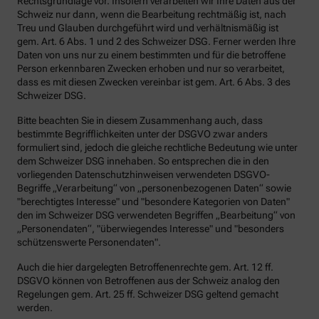
Rechtsgrundlage vor. Insofern verarbeiten wir Ihre Daten aus der
Schweiz nur dann, wenn die Bearbeitung rechtmäßig ist, nach
Treu und Glauben durchgeführt wird und verhältnismäßig ist
gem. Art. 6 Abs. 1 und 2 des Schweizer DSG. Ferner werden Ihre
Daten von uns nur zu einem bestimmten und für die betroffene
Person erkennbaren Zwecken erhoben und nur so verarbeitet,
dass es mit diesen Zwecken vereinbar ist gem. Art. 6 Abs. 3 des
Schweizer DSG.
Bitte beachten Sie in diesem Zusammenhang auch, dass
bestimmte Begrifflichkeiten unter der DSGVO zwar anders
formuliert sind, jedoch die gleiche rechtliche Bedeutung wie unter
dem Schweizer DSG innehaben. So entsprechen die in den
vorliegenden Datenschutzhinweisen verwendeten DSGVO-
Begriffe „Verarbeitung“ von „personenbezogenen Daten“ sowie
"berechtigtes Interesse" und "besondere Kategorien von Daten"
den im Schweizer DSG verwendeten Begriffen „Bearbeitung“ von
„Personendaten“, "überwiegendes Interesse" und "besonders
schützenswerte Personendaten".
Auch die hier dargelegten Betroffenenrechte gem. Art. 12 ff.
DSGVO können von Betroffenen aus der Schweiz analog den
Regelungen gem. Art. 25 ff. Schweizer DSG geltend gemacht
werden.