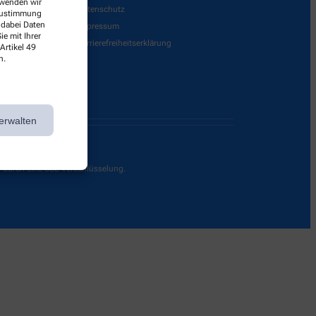
erwenden wir
Datenschutz
 Zustimmung
 dabei Daten
Impressum
e mit Ihrer
Barrierefreiheitserklärung
Artikel 49
n.
erwalten
g durch eine SSL-Verschlüsselung.