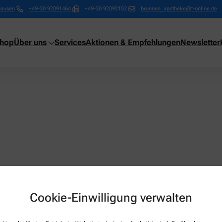
hausen
+49-30 92091464
+49-30 92092152
brunnen_apotheke@t-online.de
shop
Über uns
Services
Aktionen & Empfehlungen
Newsletter
Cookie-Einwilligung verwalten
Über uns
Services
Leistungen