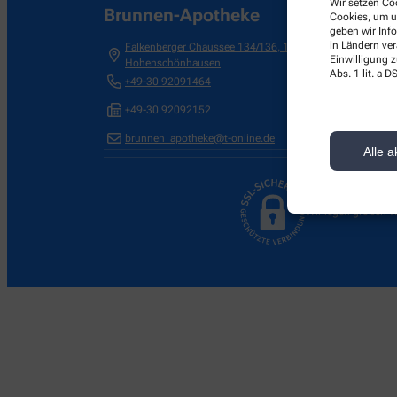
Wir setzen Coo
Brunnen-Apotheke
Cookies, um u
geben wir Inf
in Ländern ve
Falkenberger Chaussee 134/136
,
13057
Berlin-
Einwilligung z
Hohenschönhausen
Abs. 1 lit. a
+49-30 92091464
+49-30 92092152
brunnen_apotheke@t-online.de
Alle a
Wir legen großen W