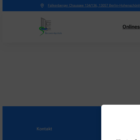
Falkenberger Chaussee 134/136
,
13057
Berlin-Hohenschön
Online
Kontakt