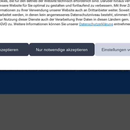
kies, die für den Betrieb der Website technisch erforderlich sind. Darüber hinaus v
Lieferoptionen
nsere Website für Sie optimal zu gestalten und fortlaufend zu verbessern. Mit Ihrer
ormationen zu Ihrer Verwendung unserer Website auch an Drittanbieter weiter. Soweit
Kontakt
rarbeitet werden, in denen kein angemessenes Datenschutzniveau besteht, stimmen Si
ur Nutzung dieser Dienste auch der Verarbeitung Ihrer Daten in diesen Ländern gem. 
 DSGVO zu. Weitere Informationen können Sie unserer
Datenschutzerklärung
entnehme
kzeptieren
Nur notwendige akzeptieren
Einstellungen v
ert auf den Schutz Ihrer persönlichen Daten und garantieren die sichere Übertragun