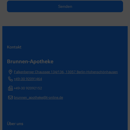
Kontakt
Brunnen-Apotheke
Falkenberger Chaussee 134/136
,
13057
Berlin-Hohenschönhausen
+49-30 92091464
+49-30 92092152
brunnen_apotheke@t-online.de
Über uns