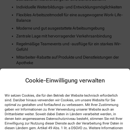
Individuelle Weiterbildungs- und Entwicklungsmöglichkeiten
Flexibles Arbeitszeitmodell für eine ausgewogene Work-Life-
Balance
Moderne und gut ausgestattete Arbeitsumgebung
Zentrale Lage mit hervorragender Verkehrsanbindung
Regelmäßige Teamevents und -ausflüge für ein starkes Wir-
Gefühl
Mitarbeiter-Rabatte auf Produkte und Dienstleistungen der
Apotheke
Unterstützung bei der Wohnungssuche oder Umzugskosten
(falls zutreffend)
Cookie-Einwilligung verwalten
Fortschrittliche Digitalisierungs- und Technologiestrategie
Gesundheits- und Fitnessangebote zur Stärkung des
Wir setzen Cookies, die für den Betrieb der Website technisch erforderlich
körperlichen Wohlbefindens
sind. Darüber hinaus verwenden wir Cookies, um unsere Website für Sie
optimal zu gestalten und fortlaufend zu verbessern. Mit Ihrer Zustimmung
geben wir Informationen zu Ihrer Verwendung unserer Website auch an
So können Sie sich bewerben
Drittanbieter weiter. Soweit dabei Daten in Ländern verarbeitet werden, in
denen kein angemessenes Datenschutzniveau besteht, stimmen Sie mit Ihrer
Einwilligung zur Nutzung dieser Dienste auch der Verarbeitung Ihrer Daten in
E-Mail
diesen Ländern gem. Artikel 49 Abs. 1 lit. a DSGVO zu. Weitere Informationen