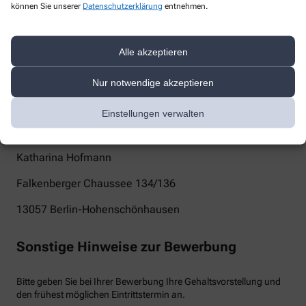
können Sie unserer
Datenschutzerklärung
entnehmen.
brunnen_apotheke@t-online.de
Telefon
Alle akzeptieren
+49-30 92091464
Nur notwendige akzeptieren
Post
Einstellungen verwalten
Brunnen-Apotheke
Katharina Hofmann
Falkenberger Chaussee 134/136
13057
Berlin-Hohenschönhausen
Sonstige Hinweise zur Bewerbung
Bitte geben Sie bei Ihrer Bewerbung Ihre Gehaltsvorstellung und
den frühest möglichen Eintrittstermin an.